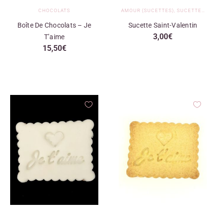
CHOCOLATS
AMOUR (SUCETTES)
,
SUCETTES
,
SU
Boîte De Chocolats – Je
Sucette Saint-Valentin
3,00
€
T’aime
15,50
€