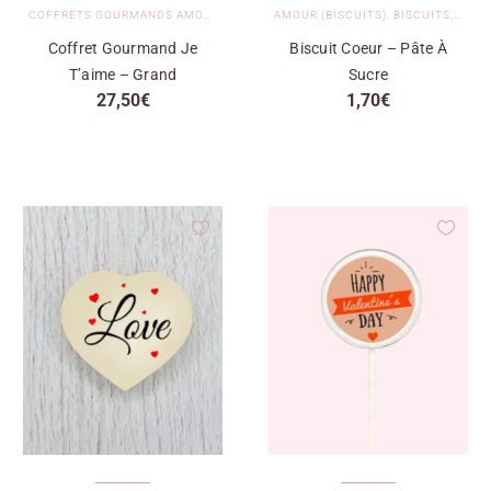
COFFRETS GOURMANDS AMOUR
,
COFFRETS GOURMANDS ET PACKS
AMOUR (BISCUITS)
,
BISCUITS
,
BISC
Coffret Gourmand Je
Biscuit Coeur – Pâte À
T’aime – Grand
Sucre
27,50
€
1,70
€