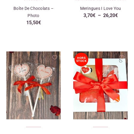
Boîte De Chocolats –
Meringues I Love You
3,70
€
–
26,20
€
Photo
15,50
€
HORS
STOCK