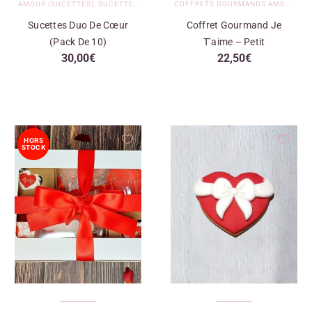
AMOUR (SUCETTES)
,
SUCETTES
,
SUCETTES PERSONNALISÉES
COFFRETS GOURMANDS AMOUR
,
CO
Sucettes Duo De Cœur
Coffret Gourmand Je
(pack De 10)
T’aime – Petit
30,00
€
22,50
€
HORS
STOCK