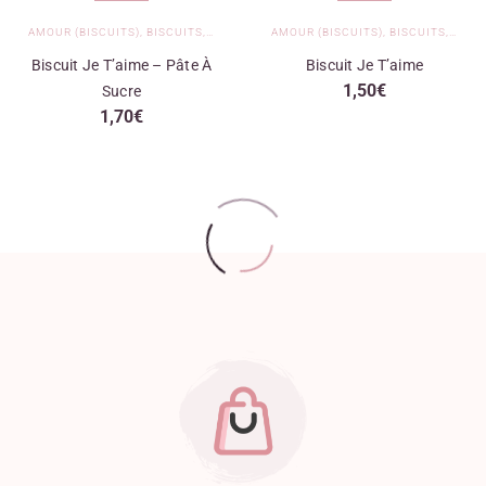
AMOUR (BISCUITS)
,
BISCUITS
,
BISCUITS NON PERSONNALISÉS PÂTE À SUCRE
AMOUR (BISCUITS)
,
BISCUITS
,
BISC
Biscuit Je T’aime – Pâte À
Biscuit Je T’aime
1,50
€
Sucre
1,70
€