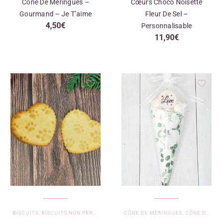
Cône De Meringues –
Cœurs Choco Noisette
Gourmand – Je T’aime
Fleur De Sel –
4,50
€
Personnalisable
11,90
€
BISCUITS
,
BISCUITS NON PERSONNALISÉS
CÔNE DE MERINGUES
,
CÔNE DE MERINGUES - JE T'AIME