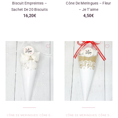
Biscuit Empreintes –
Cône De Meringues – Fleur
Sachet De 20 Biscuits
– Je T’aime
16,20
€
4,50
€
CÔNE DE MERINGUES
,
CÔNE DE MERINGUES - JE T'AIME
CÔNE DE MERINGUES
,
CÔNE DE MERINGUES - JE T'AIME