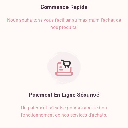
Citron
Commande
Rapide
Clémentine
Nous souhaitons vous faciliter au maximum l’achat de
Clous De Girofle
nos produits.
Coriandre
Courgette
Crèmerie
Crevette
Cumin
Curcuma
Curry
Dinde
Echalote
Epinard
Paiement
En
Ligne
Sécurisé
Etoile De Badiane
Féculents
Un paiement sécurisé pour assurer le bon
Fraise
fonctionnement de nos services d’achats.
Framboise
Fruits