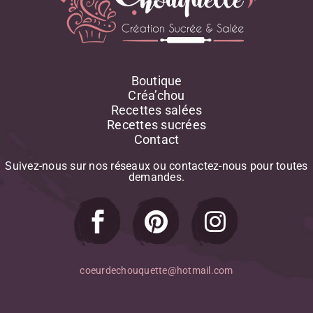
Pomme
Pomme De Terre
Potimarron
Potiron
Poudre D'amande
Boutique
Poulet
Créa’chou
Raisin Sec
Recettes salées
Recettes sucrées
Rhum
Contact
Ricotta
Riz
Suivez-nous
sur
nos
réseaux
ou
contactez-nous
pour
toutes
Romarin
demandes.
Salade
Saumon
Thym
Tomate
Tomate-Cerise
coeurdechouquette@hotmail.com
Vanille
Viandes