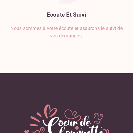
Mascarpone
Miel
Ecoute
Et
Suivi
Mozzarella
Noisette
Nous sommes à votre écoute et assurons le suivi de
Noix De Coco
vos demandes.
Noix De Muscade
Oeuf
Oignon
Olive
Orange
Parmesan
Pâte D'amande
Persil
Pignons De Pin
Poire
Poireau
Poisson, Coquillage, Crustacé
Poivron