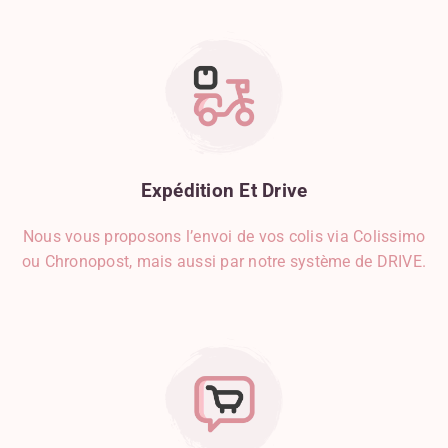
Fruits Secs
Gingembre
Gorgonzola
Graines De Courge
Graines De Sésame
Gruyère
Herbes De Provence
Expédition
Et
Drive
Herbes, Épices Et Condiments
Jambon
Nous vous proposons l’envoi de vos colis via Colissimo
Kiwi
ou Chronopost, mais aussi par notre système de DRIVE.
Lait D'origine Animale
Lait D'origine Végétale
Lardon
Légumes
Limoncello
Liquides
Mangue