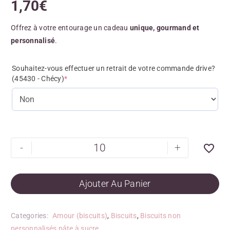
1,70
€
Offrez à votre entourage un cadeau
unique, gourmand et
personnalisé
.
Souhaitez-vous effectuer un retrait de votre commande drive?
(45430 - Chécy)
*
-
+
Ajouter Au Panier
Categories:
Amour (biscuits)
,
Biscuits
,
Biscuits non
personnalisés pâte à sucre