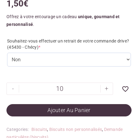
1,50
€
Offrez à votre entourage un cadeau
unique, gourmand et
personnalisé
.
Souhaitez-vous effectuer un retrait de votre commande drive?
(45430 - Chécy)
*
-
+
Ajouter Au Panier
Categories:
Biscuits
,
Biscuits non personnalisés
,
Demande
particulière (biscuits)