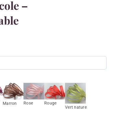
cole –
able
x
Rose
Rouge
Marron
Vert nature