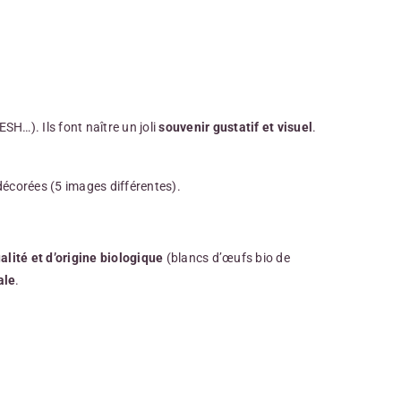
H…). Ils font naître un joli
souvenir gustatif et visuel
.
décorées (5 images différentes).
alité et
d’origine biologique
(blancs d’œufs bio de
ale
.