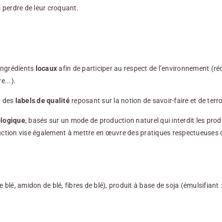
 perdre de leur croquant.
ingrédients
locaux
afin de participer au respect de l’environnement (ré
e...).
r des
labels de qualité
reposant sur la notion de savoir-faire et de terro
ologique
, basés sur un mode de production naturel qui interdit les prod
uction vise également à mettre en œuvre des pratiques respectueuses d
lé, amidon de blé, fibres de blé), produit à base de soja (émulsifiant : l