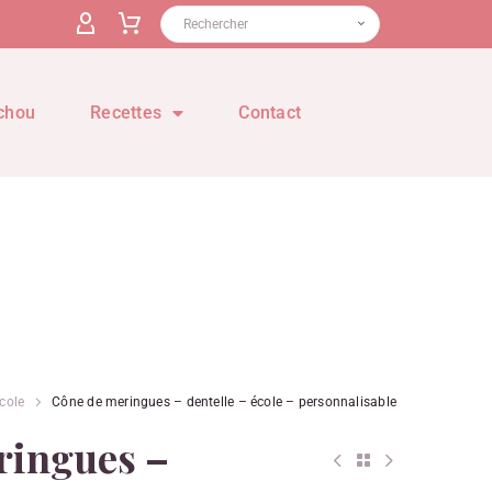
chou
Recettes
Contact
cole
Cône de meringues – dentelle – école – personnalisable
ringues –