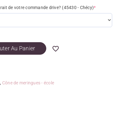
trait de votre commande drive? (45430 - Chécy)
*
uter Au Panier
s
,
Cône de meringues - école