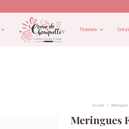
Thèmes
Créa’
Accueil
Meringues
Meringues F