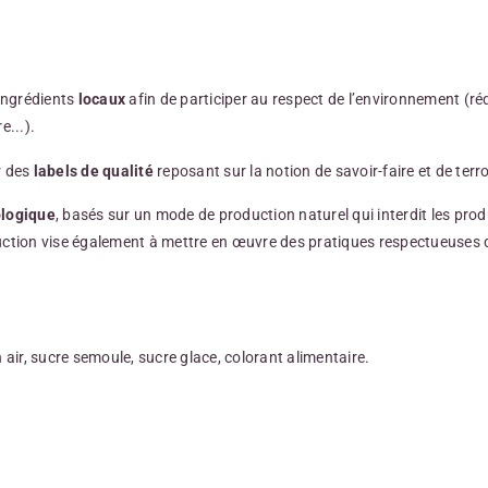
ingrédients
locaux
afin de participer au respect de l’environnement (ré
e...).
r des
labels de qualité
reposant sur la notion de savoir-faire et de terro
ologique
, basés sur un mode de production naturel qui interdit les prod
uction vise également à mettre en œuvre des pratiques respectueuses d
 air, sucre semoule, sucre glace, colorant alimentaire.