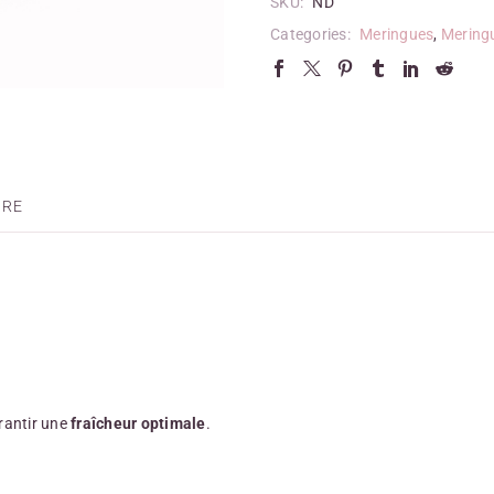
SKU:
ND
Categories:
Meringues
,
Mering
IRE
rantir une
fraîcheur optimale
.