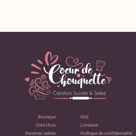
Boutique
FAQ
Créa’chou
Livraison
Recettes salées
Politique de confidentialité