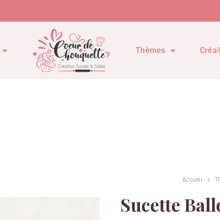
Thèmes
Créa’
Accueil
T
Sucette Bal