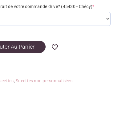
trait de votre commande drive? (45430 - Chécy)
*
uter Au Panier
ucettes
,
Sucettes non personnalisées