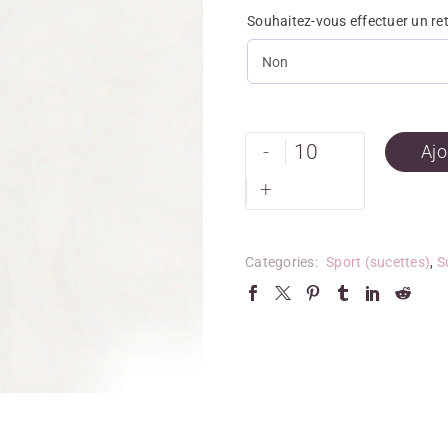
Souhaitez-vous effectuer un re
-
Ajo
+
Categories:
Sport (sucettes)
,
S