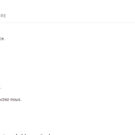
IRE
ce.
.
actez-nous.