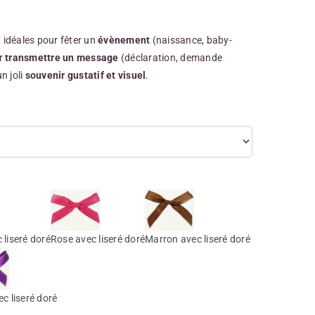
t idéales pour fêter un
évènement
(naissance, baby-
ur
transmettre un message
(déclaration, demande
un joli
souvenir gustatif et visuel
.
 liseré doré
Rose avec liseré doré
Marron avec liseré doré
ec liseré doré