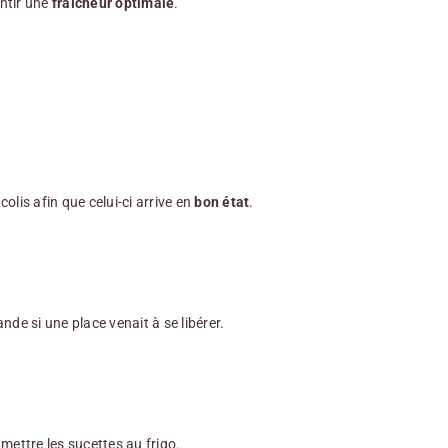
ntir une
fraîcheur optimale
.
lis afin que celui-ci arrive en
bon état
.
e si une place venait à se libérer.
 mettre les sucettes au frigo.