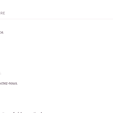
IRE
ce.
.
actez-nous.