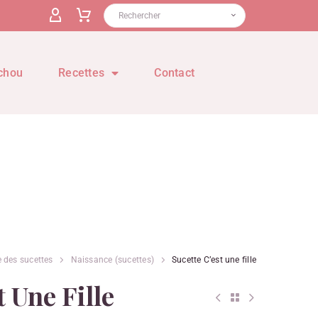
chou
Recettes
Contact
 des sucettes
Naissance (sucettes)
Sucette C’est une fille
t Une Fille