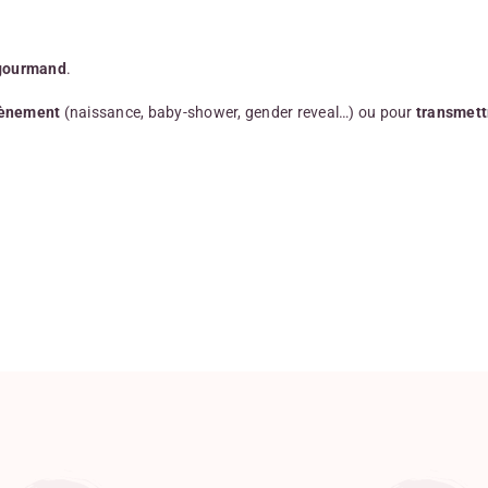
 gourmand
.
ènement
(naissance, baby-shower, gender reveal…) ou pour
transmett