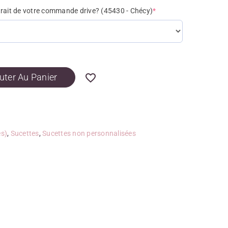
trait de votre commande drive? (45430 - Chécy)
*
uter Au Panier
es)
,
Sucettes
,
Sucettes non personnalisées