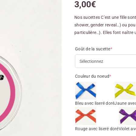
3,00
€
Nos sucettes C’est une fille son
shower, gender reveal…) ou po
particulière…). Elles font naître 
Goût de la sucette
*
Couleur du noeud
*
Bleu avec liseré doré
Jaune avec
Rouge avec liseré doré
Violet av