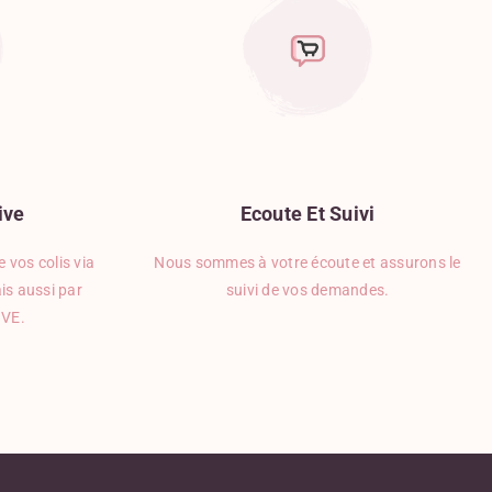
ive
Ecoute
Et
Suivi
 vos colis via
Nous sommes à votre écoute et assurons le
is aussi par
suivi de vos demandes.
IVE.