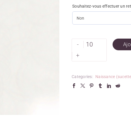
Souhaitez-vous effectuer un re
-
Ajo
+
Categories:
Naissance (sucett