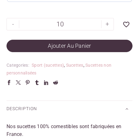
-
+
Ajouter Au Panier
Categories:
Sport (sucettes)
,
Sucettes
,
Sucettes non
personnalisées
DESCRIPTION
Nos sucettes 100% comestibles sont fabriquées en
France.