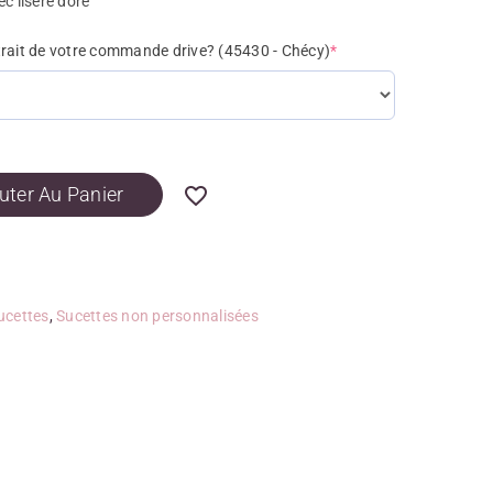
ec liseré doré
trait de votre commande drive? (45430 - Chécy)
*
uter Au Panier
ucettes
,
Sucettes non personnalisées