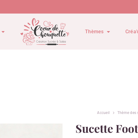
Thèmes
Créa’
Accueil
Thème des 
Sucette Foo