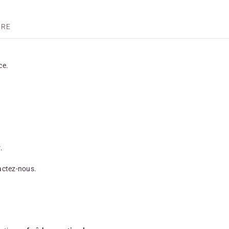
IRE
ce.
.
actez-nous.