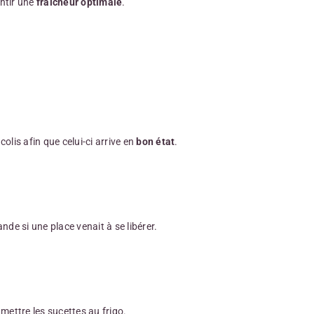
ntir une
fraîcheur optimale
.
lis afin que celui-ci arrive en
bon état
.
e si une place venait à se libérer.
 mettre les sucettes au frigo.