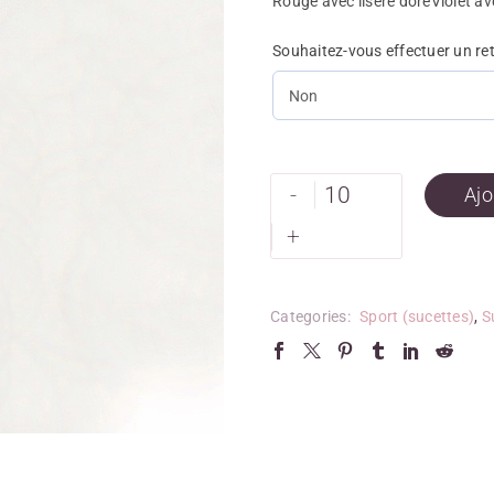
Rouge avec liseré doré
Violet av
Souhaitez-vous effectuer un re
-
Ajo
+
Categories:
Sport (sucettes)
,
S