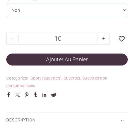
-
+
Ajouter Au Panier
Categories:
Sport (sucettes)
,
Sucettes
,
Sucettes non
personnalisées
DESCRIPTION