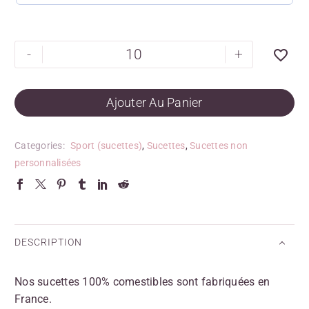
-
+
Ajouter Au Panier
Categories:
Sport (sucettes)
,
Sucettes
,
Sucettes non
personnalisées
DESCRIPTION
Nos sucettes 100% comestibles sont fabriquées en
France.