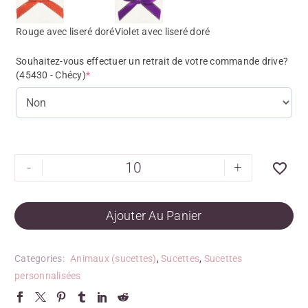
Rouge avec liseré doré
Violet avec liseré doré
Souhaitez-vous effectuer un retrait de votre commande drive?
(45430 - Chécy)
*
-
+
Ajouter Au Panier
Categories:
Animaux (sucettes)
,
Sucettes
,
Sucettes
personnalisées