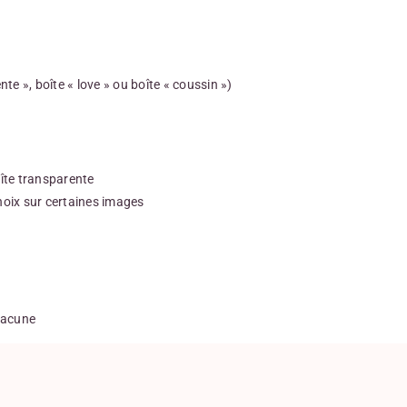
te », boîte « love » ou boîte « coussin »)
oîte transparente
hoix sur certaines images
chacune