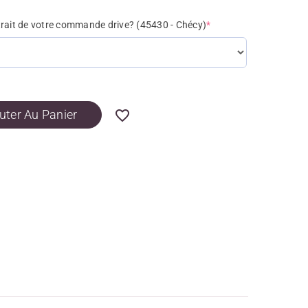
trait de votre commande drive? (45430 - Chécy)
*
uter Au Panier