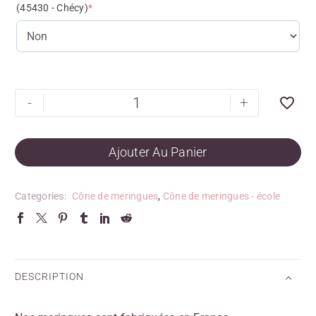
(45430 - Chécy)
*
-
+
Ajouter Au Panier
Categories:
Cône de meringues
,
Cône de meringues - école
DESCRIPTION