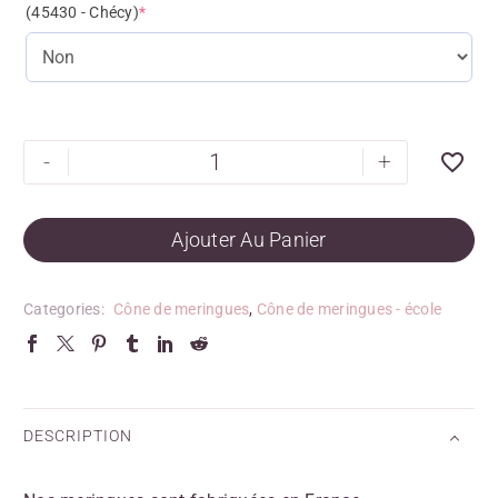
(45430 - Chécy)
*
-
+
Ajouter Au Panier
Categories:
Cône de meringues
,
Cône de meringues - école
DESCRIPTION