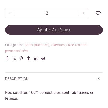
-
+
Ajouter Au Panier
Categories:
Sport (sucettes)
,
Sucettes
,
Sucettes non
personnalisées
DESCRIPTION
Nos sucettes 100% comestibles sont fabriquées en
France.