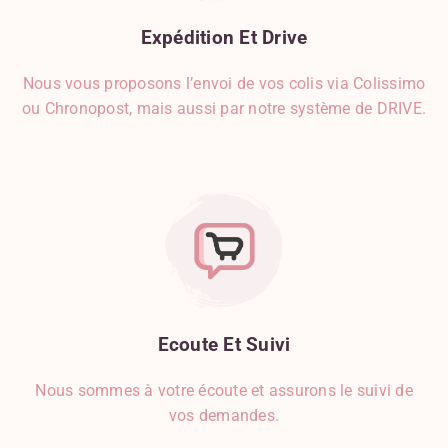
Herbes De Provence
Expédition
Et
Drive
Herbes, Épices Et Condiments
Jambon
Nous vous proposons l’envoi de vos colis via Colissimo
Kiwi
ou Chronopost, mais aussi par notre système de DRIVE.
Lait D'origine Animale
Lait D'origine Végétale
Lardon
Légumes
Limoncello
Liquides
Mangue
Mascarpone
Miel
Ecoute
Et
Suivi
Mozzarella
Noisette
Nous sommes à votre écoute et assurons le suivi de
Noix De Coco
vos demandes.
Noix De Muscade
Oeuf