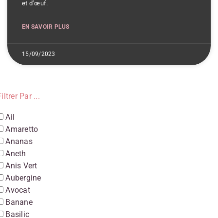
et d’œuf.
EN SAVOIR PLUS
15/09/2023
iltrer Par ...
Ail
Amaretto
Ananas
Aneth
Anis Vert
Aubergine
Avocat
Banane
Basilic