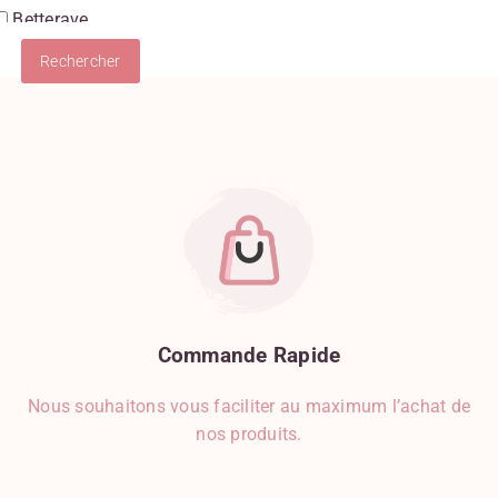
Betterave
Boudin Blanc
Burrata
Cancoillotte
Carotte
Champignon
Chocolat
Chocolat Au Lait
Chocolat Blanc
Chocolat Noir
Chou-Fleur
Ciboulette
Citron
Commande
Rapide
Clémentine
Nous souhaitons vous faciliter au maximum l’achat de
Clous De Girofle
nos produits.
Coriandre
Courgette
Crèmerie