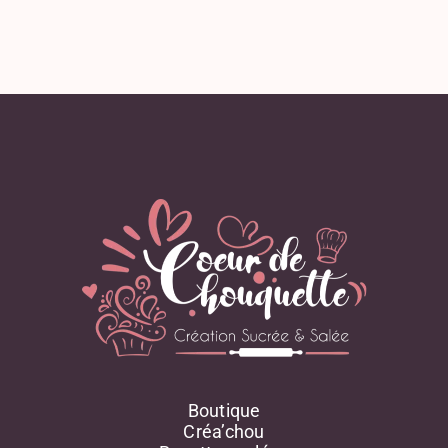
Oignon
Olive
Orange
Parmesan
Pâte D'amande
Persil
Pignons De Pin
Poire
Poireau
Poisson, Coquillage, Crustacé
Poivron
Pomme
Pomme De Terre
Potimarron
Potiron
Poudre D'amande
Boutique
Poulet
Créa’chou