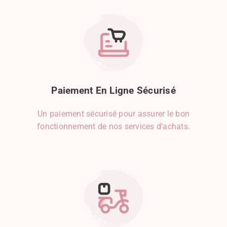
Crevette
Cumin
Curcuma
Curry
Dinde
Echalote
Epinard
Paiement
En
Ligne
Sécurisé
Etoile De Badiane
Féculents
Un paiement sécurisé pour assurer le bon
Fraise
fonctionnement de nos services d’achats.
Framboise
Fruits
Fruits Secs
Gingembre
Gorgonzola
Graines De Courge
Graines De Sésame
Gruyère