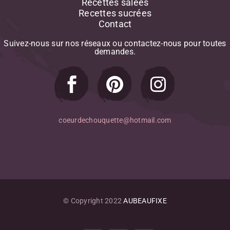
Raisin Sec
Recettes salées
Recettes sucrées
Rhum
Contact
Ricotta
Riz
Suivez-nous
sur
nos
réseaux
ou
contactez-nous
pour
toutes
Romarin
demandes.
Salade
Saumon
Thym
Tomate
Tomate-Cerise
coeurdechouquette@hotmail.com
Vanille
Viandes
Yaourt
© Copyright 2022
AUBEAUFIXE