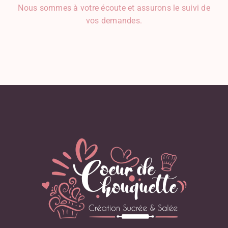
Nous sommes à votre écoute et assurons le suivi de
Noix De Coco
vos demandes.
Noix De Muscade
Oeuf
Oignon
Olive
Orange
Parmesan
Pâte D'amande
Persil
Pignons De Pin
Poire
Poireau
Poisson, Coquillage, Crustacé
Poivron
Pomme
Pomme De Terre
Potimarron
Potiron