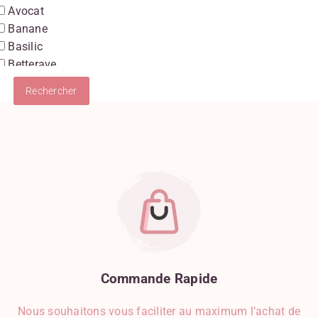
Avocat
Banane
Basilic
Betterave
Boudin Blanc
Burrata
Cancoillotte
Carotte
Champignon
Chocolat
Chocolat Au Lait
Chocolat Blanc
Chocolat Noir
Chou-Fleur
Ciboulette
Citron
Commande
Rapide
Clémentine
Nous souhaitons vous faciliter au maximum l’achat de
Clous De Girofle