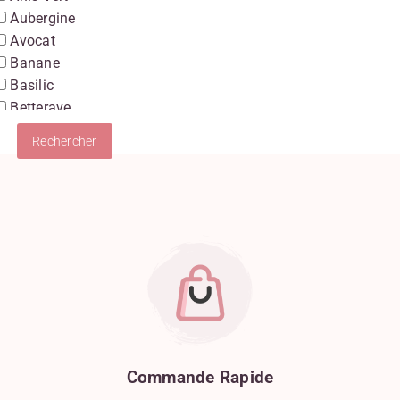
Aubergine
Avocat
Banane
Basilic
Betterave
Boudin Blanc
Burrata
Cancoillotte
Carotte
Champignon
Chocolat
Chocolat Au Lait
Chocolat Blanc
Chocolat Noir
Chou-Fleur
Ciboulette
Citron
Commande
Rapide
Clémentine