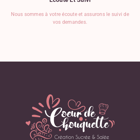
Mozzarella
Noisette
Nous sommes à votre écoute et assurons le suivi de
Noix De Coco
vos demandes.
Noix De Muscade
Oeuf
Oignon
Olive
Orange
Parmesan
Pâte D'amande
Persil
Pignons De Pin
Poire
Poireau
Poisson, Coquillage, Crustacé
Poivron
Pomme
Pomme De Terre