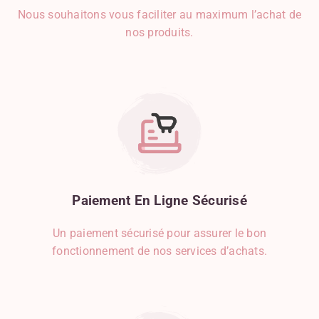
Nous souhaitons vous faciliter au maximum l’achat de
Clous De Girofle
nos produits.
Coriandre
Courgette
Crèmerie
Crevette
Cumin
Curcuma
Curry
Dinde
Echalote
Epinard
Paiement
En
Ligne
Sécurisé
Etoile De Badiane
Féculents
Un paiement sécurisé pour assurer le bon
Fraise
fonctionnement de nos services d’achats.
Framboise
Fruits
Fruits Secs
Gingembre