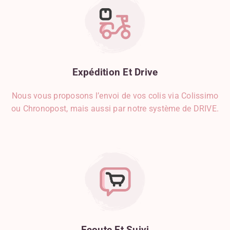
Gorgonzola
Graines De Courge
Graines De Sésame
Gruyère
Herbes De Provence
Expédition
Et
Drive
Herbes, Épices Et Condiments
Jambon
Nous vous proposons l’envoi de vos colis via Colissimo
Kiwi
ou Chronopost, mais aussi par notre système de DRIVE.
Lait D'origine Animale
Lait D'origine Végétale
Lardon
Légumes
Limoncello
Liquides
Mangue
Mascarpone
Miel
Ecoute
Et
Suivi