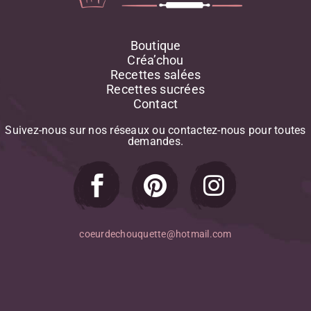
Potimarron
Potiron
Poudre D'amande
Boutique
Poulet
Créa’chou
Raisin Sec
Recettes salées
Recettes sucrées
Rhum
Contact
Ricotta
Riz
Suivez-nous
sur
nos
réseaux
ou
contactez-nous
pour
toutes
Romarin
demandes.
Salade
Saumon
Thym
Tomate
Tomate-Cerise
coeurdechouquette@hotmail.com
Vanille
Viandes
Yaourt