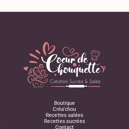
Orange
Parmesan
Pâte D'amande
Persil
Pignons De Pin
Poire
Poireau
Poisson, Coquillage, Crustacé
Poivron
Pomme
Pomme De Terre
Potimarron
Potiron
Poudre D'amande
Boutique
Poulet
Créa’chou
Raisin Sec
Recettes salées
Recettes sucrées
Rhum
Contact
Ricotta