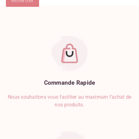
Burrata
Cancoillotte
Carotte
Champignon
Chocolat
Chocolat Au Lait
Chocolat Blanc
Chocolat Noir
Chou-Fleur
Ciboulette
Citron
Commande
Rapide
Clémentine
Nous souhaitons vous faciliter au maximum l’achat de
Clous De Girofle
nos produits.
Coriandre
Courgette
Crèmerie
Crevette
Cumin