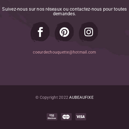
Riz
Suivez-nous
sur
nos
réseaux
ou
contactez-nous
pour
toutes
Romarin
demandes.
Salade
Saumon
Thym
Tomate
Tomate-Cerise
coeurdechouquette@hotmail.com
Vanille
Viandes
Yaourt
© Copyright 2022
AUBEAUFIXE