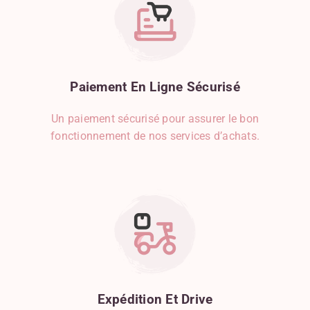
Curcuma
Curry
Dinde
Echalote
Epinard
Paiement
En
Ligne
Sécurisé
Etoile De Badiane
Féculents
Un paiement sécurisé pour assurer le bon
Fraise
fonctionnement de nos services d’achats.
Framboise
Fruits
Fruits Secs
Gingembre
Gorgonzola
Graines De Courge
Graines De Sésame
Gruyère
Herbes De Provence
Expédition
Et
Drive
Herbes, Épices Et Condiments