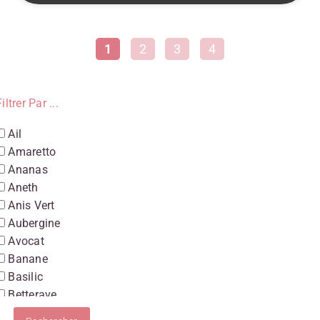
1
2
3
4
iltrer Par ...
Ail
Amaretto
Ananas
Aneth
Anis Vert
Aubergine
Avocat
Banane
Basilic
Betterave
Boudin Blanc