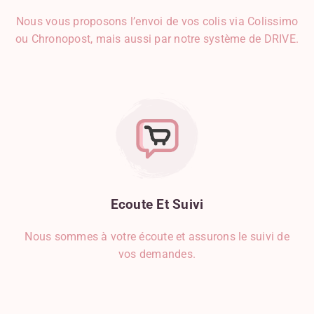
Jambon
Nous vous proposons l’envoi de vos colis via Colissimo
Kiwi
ou Chronopost, mais aussi par notre système de DRIVE.
Lait D'origine Animale
Lait D'origine Végétale
Lardon
Légumes
Limoncello
Liquides
Mangue
Mascarpone
Miel
Ecoute
Et
Suivi
Mozzarella
Noisette
Nous sommes à votre écoute et assurons le suivi de
Noix De Coco
vos demandes.
Noix De Muscade
Oeuf
Oignon
Olive