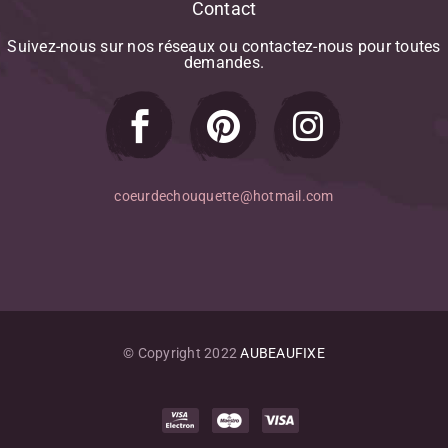
Contact
Ricotta
Riz
Suivez-nous
sur
nos
réseaux
ou
contactez-nous
pour
toutes
Romarin
demandes.
Salade
Saumon
Thym
Tomate
Tomate-Cerise
coeurdechouquette@hotmail.com
Vanille
Viandes
Yaourt
© Copyright 2022
AUBEAUFIXE