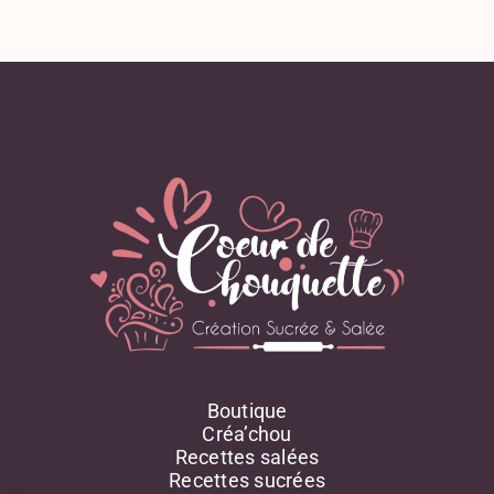
Olive
Orange
Parmesan
Pâte D'amande
Persil
Pignons De Pin
Poire
Poireau
Poisson, Coquillage, Crustacé
Poivron
Pomme
Pomme De Terre
Potimarron
Potiron
Poudre D'amande
Boutique
Poulet
Créa’chou
Raisin Sec
Recettes salées
Recettes sucrées
Rhum