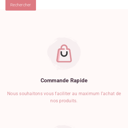
Boudin Blanc
Burrata
Cancoillotte
Carotte
Champignon
Chocolat
Chocolat Au Lait
Chocolat Blanc
Chocolat Noir
Chou-Fleur
Ciboulette
Citron
Commande
Rapide
Clémentine
Nous souhaitons vous faciliter au maximum l’achat de
Clous De Girofle
nos produits.
Coriandre
Courgette
Crèmerie
Crevette