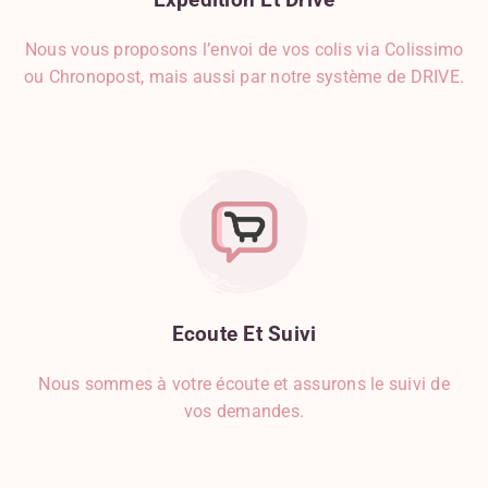
Herbes, Épices Et Condiments
Jambon
Nous vous proposons l’envoi de vos colis via Colissimo
Kiwi
ou Chronopost, mais aussi par notre système de DRIVE.
Lait D'origine Animale
Lait D'origine Végétale
Lardon
Légumes
Limoncello
Liquides
Mangue
Mascarpone
Miel
Ecoute
Et
Suivi
Mozzarella
Noisette
Nous sommes à votre écoute et assurons le suivi de
Noix De Coco
vos demandes.
Noix De Muscade
Oeuf
Oignon