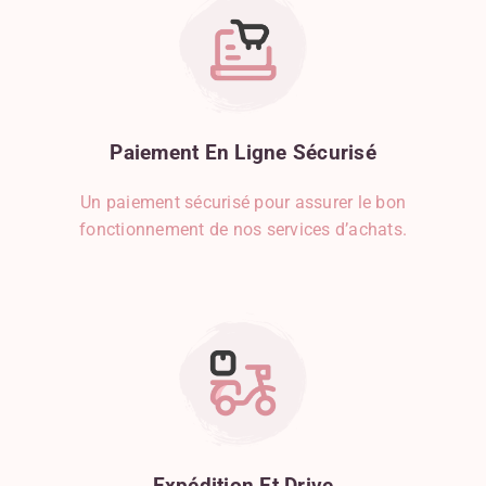
Cumin
Curcuma
Curry
Dinde
Echalote
Epinard
Paiement
En
Ligne
Sécurisé
Etoile De Badiane
Féculents
Un paiement sécurisé pour assurer le bon
Fraise
fonctionnement de nos services d’achats.
Framboise
Fruits
Fruits Secs
Gingembre
Gorgonzola
Graines De Courge
Graines De Sésame
Gruyère
Herbes De Provence
Expédition
Et
Drive