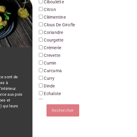
Ciboulette
Citron
Clémentine
Clous De Girofle
Coriandre
Courgette
Crèmerie
Crevette
Cumin
Curcuma
 ce sont de
Curry
tes à
Dinde
’intérieur.
Echalote
arce aux pois
bes et
Epinard
) qui leurs
Etoile De Badiane
Féculents
Fraise
Framboise