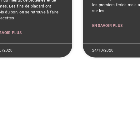
 nutriments, de protéines et de
les premiers froids mais a
mes. Les fins de placard ont
sur les
is du bon, on se retrouve à faire
recettes
EN SAVOIR PLUS
AVOIR PLUS
0/2020
24/10/2020