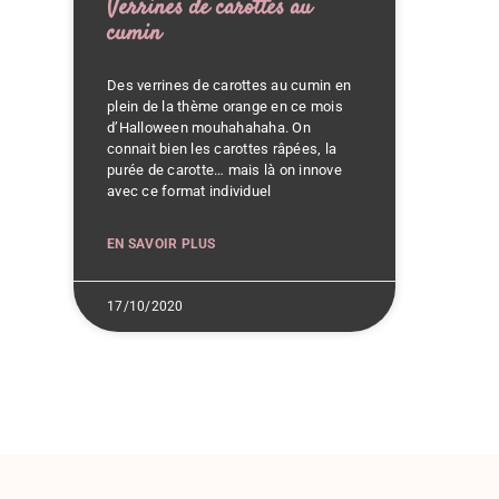
Verrines de carottes au
cumin
Des verrines de carottes au cumin en
plein de la thème orange en ce mois
d’Halloween mouhahahaha. On
connait bien les carottes râpées, la
purée de carotte… mais là on innove
avec ce format individuel
EN SAVOIR PLUS
17/10/2020