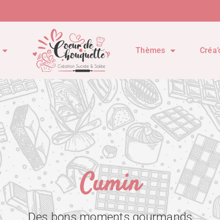
Thèmes
Créa’
Cumin
Des bons moments gourmands