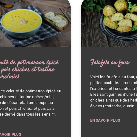
outé de potimarron épicé
Falafels au four
 pois chiches et tartine
vre/miel
Voici les falafels au four,
petites boulettes croquan
l’extérieur et fondantes à l
 ce velouté de potimarron épicé au
Elles sont garnies d’une f
 chiches et tartine chèvre/miel,
chiches ainsi que des her
ée de départ était une soupe au
épices (coriandre, cumin…
ron et pois chiche… et puis ça a
re dérivé dans tous les sens ^^.
i
EN SAVOIR PLUS
AVOIR PLUS