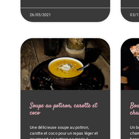
26/05/2021
03/1
Soupe au potiron, carotte et
Bou
coco
cha
Une délicieuse soupe au potiron,
Un b
carotte et coco pour un repas léger et
cham