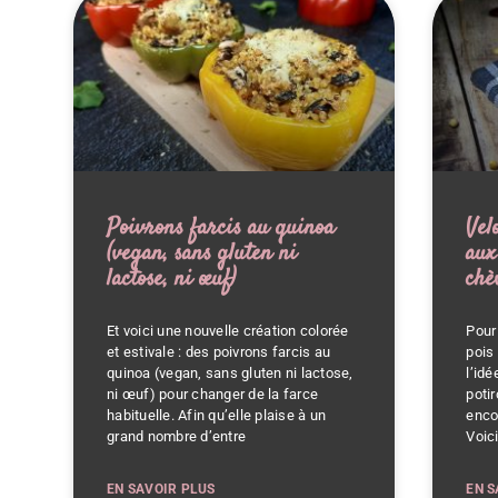
Poivrons farcis au quinoa
Vel
(vegan, sans gluten ni
aux
lactose, ni œuf)
chè
Et voici une nouvelle création colorée
Pour
et estivale : des poivrons farcis au
pois
quinoa (vegan, sans gluten ni lactose,
l’id
ni œuf) pour changer de la farce
poti
habituelle. Afin qu’elle plaise à un
enco
grand nombre d’entre
Voic
EN SAVOIR PLUS
EN S