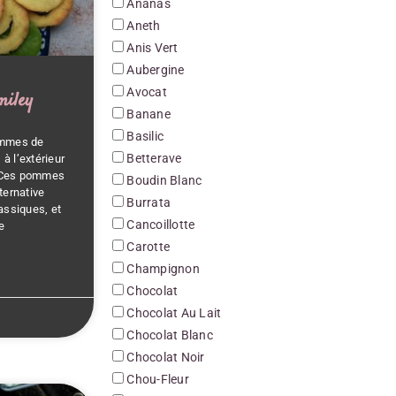
Ananas
Aneth
Anis Vert
Aubergine
Avocat
miley
Banane
Basilic
ommes de
Betterave
 à l’extérieur
r. Ces pommes
Boudin Blanc
ternative
Burrata
assiques, et
Cancoillotte
e
Carotte
Champignon
Chocolat
Chocolat Au Lait
Chocolat Blanc
Chocolat Noir
Chou-Fleur