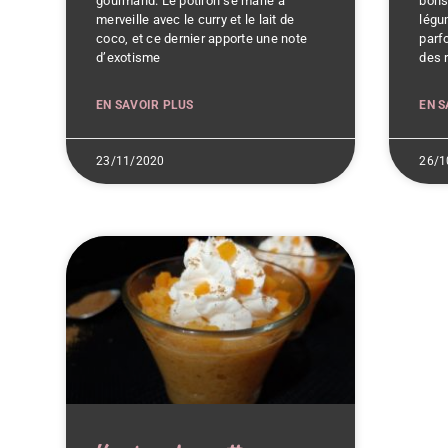
gourmand. Le potiron se marie à
bons
merveille avec le curry et le lait de
légu
coco, et ce dernier apporte une note
parfo
d’exotisme
des 
EN SAVOIR PLUS
EN S
23/11/2020
26/1