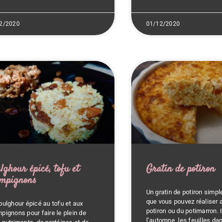
2/2020
01/12/2020
lghour épicé, tofu et
Gratin de potiron
mpignons
Un gratin de potiron simple
que vous pouvez réaliser 
oulghour épicé au tofu et aux
potiron ou du potimarron. 
pignons pour faire le plein de
l’automne, les feuilles dan