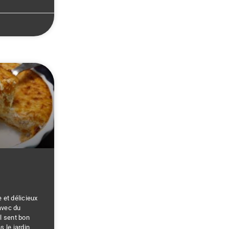
Fruits
Fruits Secs
Gingembre
Gorgonzola
Graines De Courge
Graines De Sésame
Gruyère
Herbes De Provence
Herbes, Épices Et Condiments
Jambon
Kiwi
Lait D'origine Animale
Lait D'origine Végétale
Lardon
Légumes
Limoncello
 et délicieux
avec du
Liquides
Il sent bon
Mangue
s le jardin,