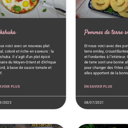
kshuka
Pommes de terre s
ous voici avec un nouveau plat
Et nous voici avec des p
al, coloré et riche en saveurs : la
terre smiley, croustillantes
huka. Il s’agit d’un plat épicé
et fondantes à l’intérieu
inaire du Moyen-Orient et d’Afrique
de terre sont une bonne al
ord, à base de sauce tomate et
pour changer des frites cl
f.
elles apportent de la bonn
AVOIR PLUS
EN SAVOIR PLUS
9/2023
08/07/2021