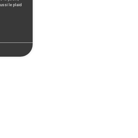
Mascarpone
ussi le plaid
Miel
Mozzarella
Noisette
Noix De Coco
Noix De Muscade
Oeuf
Oignon
Olive
Orange
Parmesan
Pâte D'amande
Persil
Pignons De Pin
Poire
Poireau
Poisson, Coquillage, Crustacé
Poivron